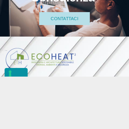
CONTATTACI
P.I. 04050510363
CCIA di Modena
Capitale Sociale: € 20.000 I.V.
SEDE LEGALE